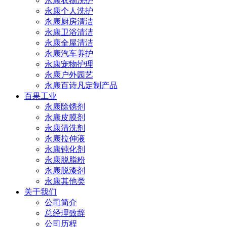
永康衣物洗护
永康个人洗护
永康厨房清洁
永康卫浴清洁
永康全屋清洁
永康汽车养护
永康宠物护理
永康户外园艺
永康百诗凡定制产品
百果工业
永康除锈剂
永康皮膜剂
永康清洗剂
永康拉伸液
永康钝化剂
永康脱脂粉
永康脱漆剂
永康其他类
关于我们
公司简介
总经理致辞
公司历程