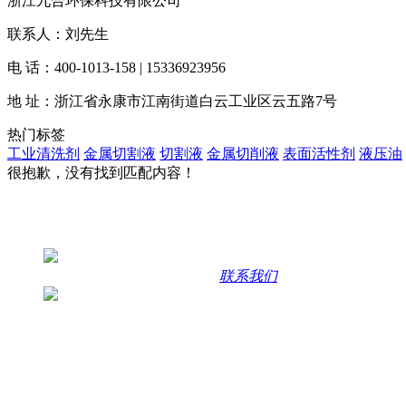
浙江九合环保科技有限公司
联系人：刘先生
电 话：400-1013-158 | 15336923956
地 址：浙江省永康市江南街道白云工业区云五路7号
热门标签
工业清洗剂
金属切割液
切割液
金属切削液
表面活性剂
液压油
很抱歉，没有找到匹配内容！
联系方式
咨询热线
400-1013-158 | 15336923956
联系我们
联系地址
浙江省永康市江南街道白云工业区云五路7号
主营产品：表面活性剂、金属切削液、陶化剂、水性拉伸液、
咨询二维码