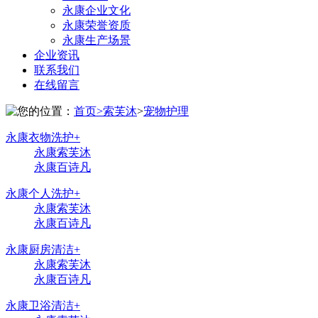
永康企业文化
永康荣誉资质
永康生产场景
企业资讯
联系我们
在线留言
您的位置：
首页>
索芙沐
>
宠物护理
永康衣物洗护
+
永康索芙沐
永康百诗凡
永康个人洗护
+
永康索芙沐
永康百诗凡
永康厨房清洁
+
永康索芙沐
永康百诗凡
永康卫浴清洁
+